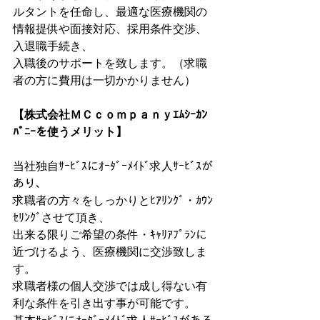
ルタントを任命し、最適な医療機関の
情報提供や面接対応、採用条件交渉、
入退職手続き、
入職後のサポートを致します。（求職
者の方に費用は一切かかりません）
【株式会社ＭＣｃｏｍｐａｎｙｴﾑｼｰｶﾝ
ﾊﾟﾆｰを使うメリット】
当社独自ｻｰﾋﾞｽにｵｰﾀﾞｰﾒｲﾄﾞ求人ｻｰﾋﾞｽが
あり、
求職者の方々をしっかりとﾋｱﾘﾝｸﾞ・ｶｳﾝ
ｾﾘﾝｸﾞさせて頂き、
出来る限りご希望の条件・ｷｬﾘｱﾌﾟﾗﾝに
近づけるよう、医療機関に交渉致しま
す。
求職者様の個人交渉では成し得ない有
利な条件を引き出す事が可能です。
基本ｻｰﾋﾞｽにｵｰﾀﾞｰﾒｲﾄﾞ求人ｻｰﾋﾞｽがある