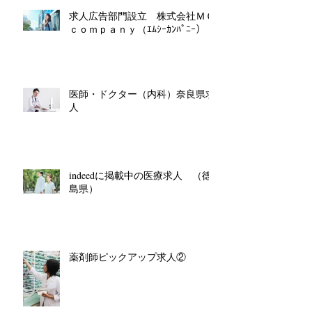
求人広告部門設立 株式会社ＭＣ
ｃｏｍｐａｎｙ（ｴﾑｼｰｶﾝﾊﾟﾆｰ）
医師・ドクター（内科）奈良県求
人
indeedに掲載中の医療求人 （徳
島県）
薬剤師ピックアップ求人②