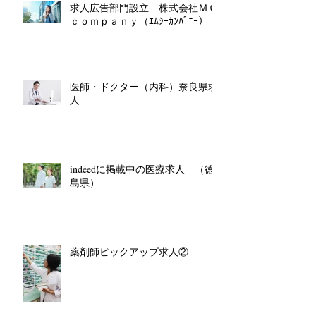
求人広告部門設立 株式会社ＭＣ
ｃｏｍｐａｎｙ（ｴﾑｼｰｶﾝﾊﾟﾆｰ）
医師・ドクター（内科）奈良県求
人
indeedに掲載中の医療求人 （徳
島県）
薬剤師ピックアップ求人②