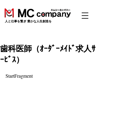
​人と仕事を繋ぎ 豊かな人生創造を
歯科医師（ｵｰﾀﾞｰﾒｲﾄﾞ求人ｻ
ｰﾋﾞｽ）
StartFragment