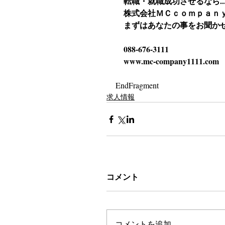
　転職・就職成功させるなら..
　株式会社ＭＣｃｏｍｐａｎｙｴﾑ
　まずはあなたの事をお聞か
　088-676-3111
　www.mc-company1111.com
EndFragment
求人情報
コメント
コメントを追加…