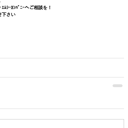
.
ｼｰｶﾝﾊﾟﾆｰへご相談を！
せ下さい