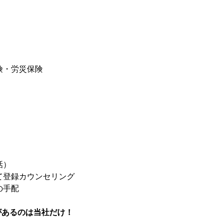
険・労災保険
話）
にて登録カウンセリング
の手配
ﾞ求人があるのは当社だけ！