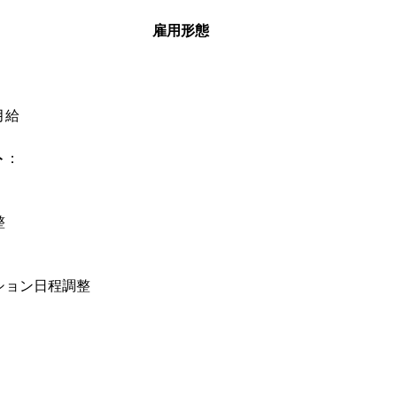
雇用形態
/月給
ト
：
 
ョン日程調整 