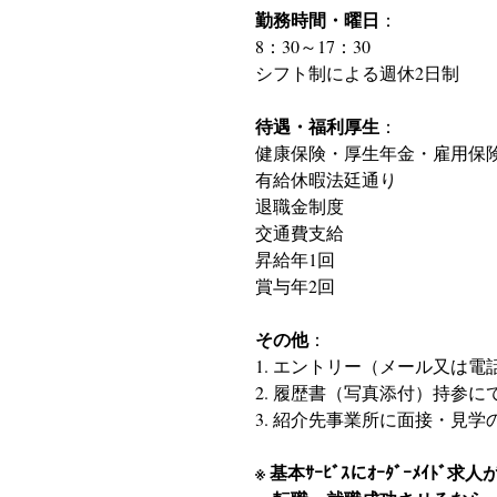
勤務時間・曜日
：
8：30～17：30
シフト制による週休2日制
待遇・福利厚生
：
健康保険・厚生年金・雇用保
有給休暇法廷通り
退職金制度
交通費支給
昇給年1回
賞与年2回
その他
：
1. エントリー（メール又は電
2. 履歴書（写真添付）持参
3. 紹介先事業所に面接・見学
※ 基本ｻｰﾋﾞｽにｵｰﾀﾞｰﾒｲﾄ