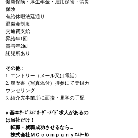
健康保険・厚生年金・雇用保険・労災
保険
有給休暇法廷通り
退職金制度
交通費支給
昇給年1回
賞与年2回
託児所あり
その他
：
1. エントリー（メール又は電話）
2. 履歴書（写真添付）持参にて登録カ
ウンセリング
3. 紹介先事業所に面接・見学の手配
※ 基本ｻｰﾋﾞｽにｵｰﾀﾞｰﾒｲﾄﾞ求人があるの
は当社だけ！
　転職・就職成功させるなら...
　株式会社ＭＣｃｏｍｐａｎｙｴﾑｼｰｶﾝ