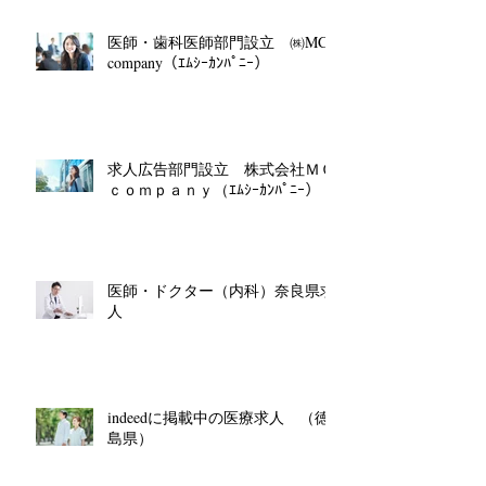
医師・歯科医師部門設立 ㈱MC
company（ｴﾑｼｰｶﾝﾊﾟﾆｰ）
求人広告部門設立 株式会社ＭＣ
ｃｏｍｐａｎｙ（ｴﾑｼｰｶﾝﾊﾟﾆｰ）
医師・ドクター（内科）奈良県求
人
indeedに掲載中の医療求人 （徳
島県）