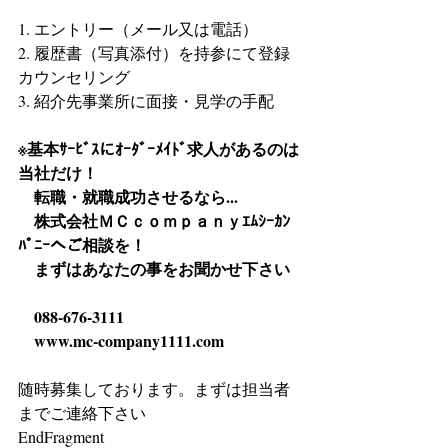
1. エントリー（メール又は電話）
2. 履歴書（写真添付）を持参にて登録
カウンセリング
3. 紹介先事業所に面接・見学の手配
※基本ｻｰﾋﾞｽにｵｰﾀﾞｰﾒｲﾄﾞ求人があるのは
当社だけ！
　転職・就職成功させるなら...
　株式会社ＭＣｃｏｍｐａｎｙｴﾑｼｰｶﾝ
ﾊﾟﾆｰへご相談を！
　まずはあなたの事をお聞かせ下さい
　088-676-3111
　www.mc-company1111.com
随時募集しております。まずは担当者
までご連絡下さい
EndFragment