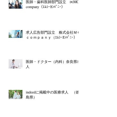
医師・歯科医師部門設立 ㈱MC
company（ｴﾑｼｰｶﾝﾊﾟﾆｰ）
求人広告部門設立 株式会社ＭＣ
ｃｏｍｐａｎｙ（ｴﾑｼｰｶﾝﾊﾟﾆｰ）
医師・ドクター（内科）奈良県求
人
indeedに掲載中の医療求人 （徳
島県）