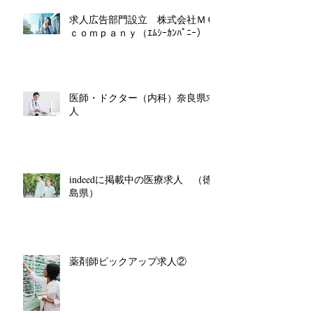
求人広告部門設立 株式会社ＭＣ
ｃｏｍｐａｎｙ（ｴﾑｼｰｶﾝﾊﾟﾆｰ）
医師・ドクター（内科）奈良県求
人
indeedに掲載中の医療求人 （徳
島県）
薬剤師ピックアップ求人②