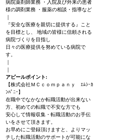
病院薬剤師業務 ・入院及び外来の患者
様の調剤業務 ・服薬の相談・指導など
｜
『安全な医療を親切に提供する』こと
を目標とし、 地域の皆様に信頼される
病院づくりを目指し
日々の医療提供を努めている病院で
す。
｜
｜
アピールポイント:
【株式会社ＭＣｃｏｍｐａｎｙ　ｴﾑｼｰｶ
ﾝﾊﾟﾆｰ】
在職中でなかなか転職活動が出来ない
方、初めての転職で不安な方でも
安心して情報収集・転職活動のお手伝
いをさせて頂きます。
お早めにご登録頂けますと、よりマッ
チした転職活動のサポートが可能にな