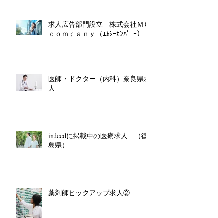
求人広告部門設立 株式会社ＭＣ
ｃｏｍｐａｎｙ（ｴﾑｼｰｶﾝﾊﾟﾆｰ）
医師・ドクター（内科）奈良県求
人
indeedに掲載中の医療求人 （徳
島県）
薬剤師ピックアップ求人②