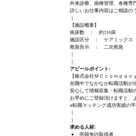
外来診療、病棟管理、各種専
詳しいお仕事内容はご相談の
｜
【施設概要】
病床数　：　約210床
施設区分　：　ケアミックス
救急告示　：　二次救急
｜
｜
アピールポイント:
【株式会社ＭＣｃｏｍｐａｎｙ　ｴ
在職中でなかなか転職活動が
安心して情報収集・転職活動
お早めにご登録頂けますと、
※転職マッチング成功実績の平
｜
｜
求める人材:
医師免許取得者