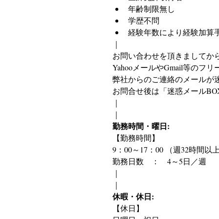
年齢制限無し
学歴不問
経験年数により経験加算
｜
お問い合わせを頂きましてか
YahooメールやGmail等の
弊社からのご連絡のメールが
お問合せ後は「迷惑メールBO
｜
｜
勤務時間・曜日:
【勤務時間】
9：00～17：00 （週32時間以
勤務日数　：　4～5日／週
｜
｜
休暇・休日:
【休日】