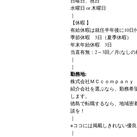
日曜日、祝日
水曜日 or 木曜日
｜
【休暇 】
有給休暇は就任半年後に10日
季節休暇　3日（夏季休暇）
年末年始休暇　3日
当直有無：2～3回／月(なしの
｜
｜
勤務地:
株式会社ＭＣｃｏｍｐａｎｙ（ｴﾑ
紹介会社を選ぶなら、勤務希
します。
徳島で転職するなら、地域密着型
談を！
｜
※ココには掲載しきれない優
｜