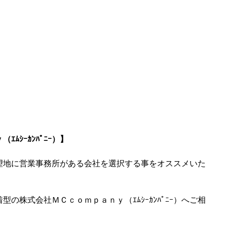
ﾑｼｰｶﾝﾊﾟﾆｰ）】
望地に営業事務所がある会社を選択する事をオススメいた
の株式会社ＭＣｃｏｍｐａｎｙ（ｴﾑｼｰｶﾝﾊﾟﾆｰ）へご相