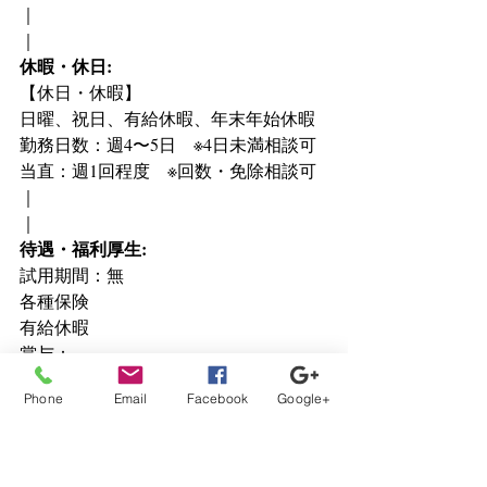
｜
｜
休暇・休日:
【休日・休暇】
日曜、祝日、有給休暇、年末年始休暇
勤務日数：週4〜5日　※4日未満相談可
当直：週1回程度　※回数・免除相談可
｜
｜
待遇・福利厚生:
試用期間：無
各種保険
有給休暇
賞与：
昇給：
Phone
Email
Facebook
Google+
各種手当（赴任手当、住宅補助、遠方
交通費支給、退職金等）
｜
｜