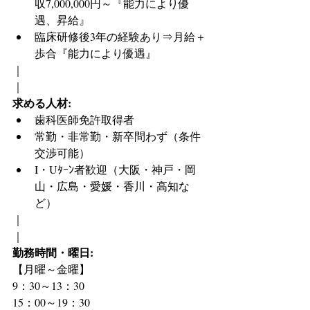
収7,000,000円～『能力により優
遇、昇給』
臨床研修後3年の経験あり⇒月給＋
歩合『能力により優遇』
｜
｜
求める人材:
歯科医師免許取得者
常勤・非常勤・新卒問わず（条件
交渉可能）
I・Uﾀｰﾝ者歓迎（大阪・神戸・岡
山・広島・愛媛・香川・高知な
ど）
｜
｜
勤務時間・曜日:
【月曜～金曜】
9：30～13：30
15：00～19：30