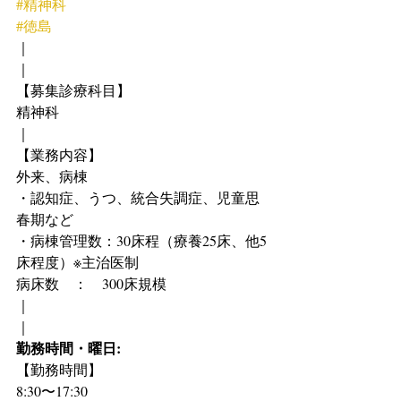
#精神科
#徳島
｜
｜
【募集診療科目】
精神科
｜
【業務内容】
外来、病棟
・認知症、うつ、統合失調症、児童思
春期など
・病棟管理数：30床程（療養25床、他5
床程度）※主治医制
病床数　：　300床規模
｜
｜
勤務時間・曜日:
【勤務時間】
8:30〜17:30