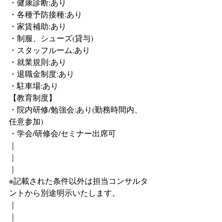
・健康診断:あり
・各種予防接種:あり
・家賃補助:あり　
・制服、シューズ(貸与)
・スタッフルーム:あり
・就業規則:あり
・退職金制度:あり
・駐車場:あり
【教育制度】
・院内研修/勉強会:あり(勤務時間内、
任意参加)
・学会/研修会/セミナー出席可
｜
｜
｜
※記載された条件以外は担当コンサルタ
ントから別途明示いたします。
｜
｜