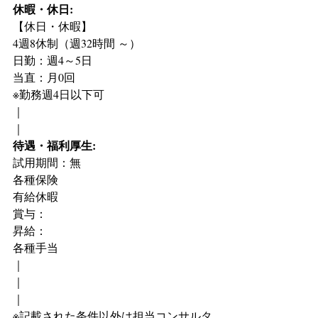
休暇・休日:
【休日・休暇】
4週8休制（週32時間 ～）
日勤：週4～5日
当直：月0回
※勤務週4日以下可
｜
｜
待遇・福利厚生:
試用期間：無
各種保険
有給休暇
賞与：
昇給：
各種手当
｜
｜
｜
※記載された条件以外は担当コンサルタ