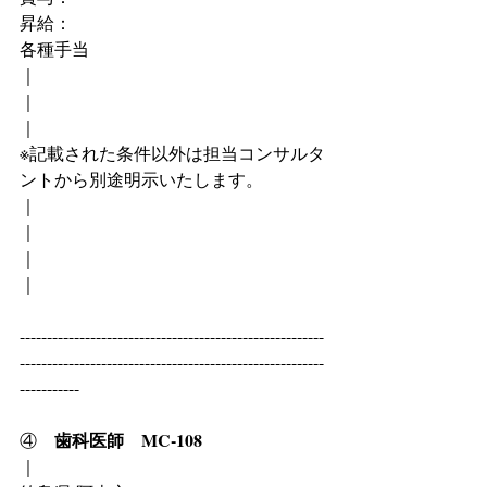
昇給：
各種手当
｜
｜
｜
※記載された条件以外は担当コンサルタ
ントから別途明示いたします。
｜
｜
｜
｜
--------------------------------------------------------
--------------------------------------------------------
-----------
歯科医師　MC-108
④　
｜