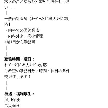
求人のことならｴﾑｼｰｶﾝﾊﾟﾆｰお任せ下さ
い！！
｜
一般内科医師【ｵｰﾀﾞｰﾒｲﾄﾞ求人ｻｰﾋﾞｽ対
応】
・内科での医師業務
・内科外来・病棟管理
※週1日から勤務可
｜
｜
勤務時間・曜日：
ｵｰﾀﾞｰﾒｲﾄﾞ求人ｻｰﾋﾞｽ対応
ご希望の勤務日数・時間・休日の条件
交渉致します！
｜
｜
待遇・福利厚生：
雇用保険
労災保険