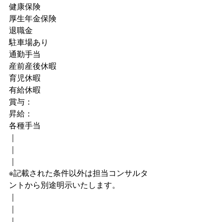
健康保険
厚生年金保険
退職金
駐車場あり
通勤手当
産前産後休暇
育児休暇
有給休暇
賞与：
昇給：
各種手当
｜
｜
｜
※記載された条件以外は担当コンサルタ
ントから別途明示いたします。
｜
｜
｜