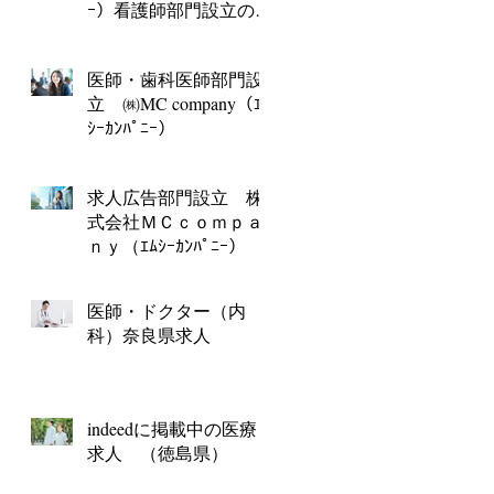
ｰ）看護師部門設立のお
知らせ
医師・歯科医師部門設
立 ㈱MC company（ｴﾑ
ｼｰｶﾝﾊﾟﾆｰ）
求人広告部門設立 株
式会社ＭＣｃｏｍｐａ
ｎｙ（ｴﾑｼｰｶﾝﾊﾟﾆｰ）
医師・ドクター（内
科）奈良県求人
indeedに掲載中の医療
求人 （徳島県）