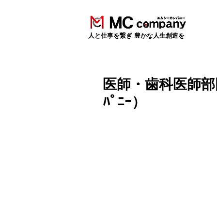
​人と仕事を繋ぎ 豊かな人生創造を
医師・歯科医師部門設
ﾊﾟﾆｰ）