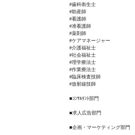
#歯科衛生士
#助産師
#看護師
#准看護師
#薬剤師
#ケアマネージャー
#介護福祉士
#社会福祉士
#理学療法士
#作業療法士
#臨床検査技師
#放射線技師
■ｺﾝｻﾙﾀﾝﾄ部門 
■求人広告部門 
■企画・マーケティング部門