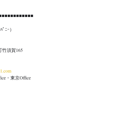
■■■■■■■■■■■■ 
ﾊﾟﾆｰ） 
町竹須賀165
11.com
ce・東京Office 　　　 