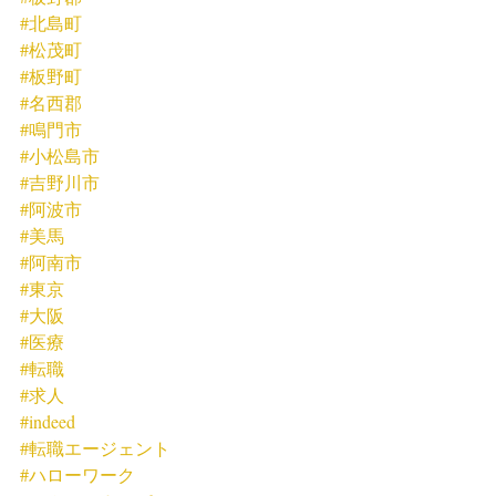
#北島町
#松茂町
#板野町
#名西郡
#鳴門市
#小松島市
#吉野川市
#阿波市
#美馬
#阿南市
#東京
#大阪
#医療
#転職
#求人
#indeed
#転職エージェント
#ハローワーク