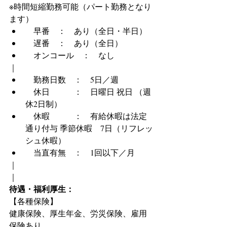
※時間短縮勤務可能（パート勤務となり
ます）
　早番　：　あり（全日・半日）
　遅番　：　あり（全日）
　オンコール　：　なし
｜
　勤務日数　：　5日／週
　休日　　　：　日曜日 祝日 （週
休2日制）
　休暇　　　：　有給休暇は法定
通り付与 季節休暇　7日（リフレッ
シュ休暇）
　当直有無　：　1回以下／月
｜
｜
待遇・福利厚生：
【各種保険】
健康保険、厚生年金、労災保険、雇用
保険あり