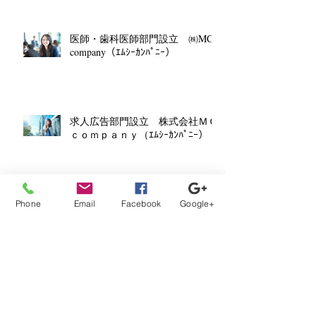
医師・歯科医師部門設立 ㈱MC
company（ｴﾑｼｰｶﾝﾊﾟﾆｰ）
求人広告部門設立 株式会社ＭＣ
ｃｏｍｐａｎｙ（ｴﾑｼｰｶﾝﾊﾟﾆｰ）
医師・ドクター（内科）奈良県求
Phone
Email
Facebook
Google+
人
indeedに掲載中の医療求人 （徳
島県）