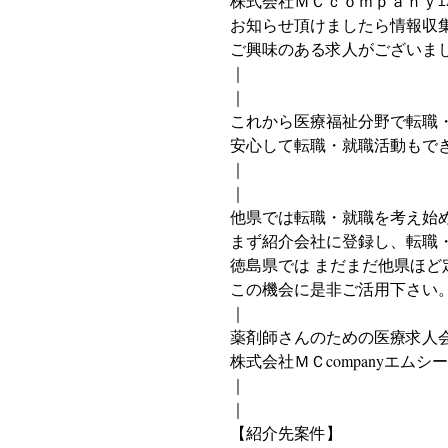
株式会社ＭＣｃｏｍｐａｎｙｴﾑ
お知らせ頂けましたら情報収
ご興味のある求人がございま
｜
｜
これから医療福祉分野で転職
安心して転職・就職活動もで
｜
｜
他県では転職・就職を考え始
まず紹介会社に登録し、転職
徳島県では まだまだ他県ほど
この機会に是非ご活用下さい
｜
薬剤師さんのための医療求人
株式会社ＭＣcompanyエム
｜
｜
【紹介先案件】