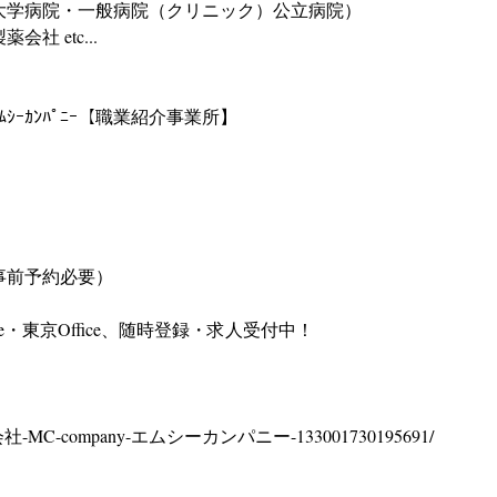
大学病院・一般病院（クリニック）公立病院）
 etc...
ｰｶﾝﾊﾟﾆｰ【職業紹介事業所】
事前予約必要）
ice・東京Office、随時登録・求人受付中！
m/株式会社-MC-company-エムシーカンパニー-133001730195691/