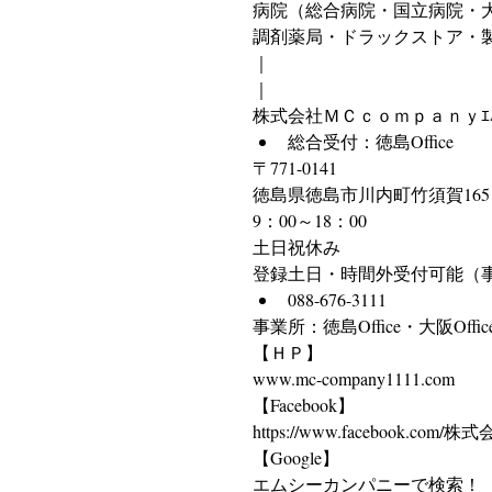
病院（総合病院・国立病院・
調剤薬局・ドラックストア・製薬会社
｜
｜
株式会社ＭＣｃｏｍｐａｎｙｴﾑｼ
総合受付：徳島Office
〒771-0141
徳島県徳島市川内町竹須賀165
9：00～18：00
土日祝休み
登録土日・時間外受付可能（
088-676-3111
事業所：徳島Office・大阪Off
【ＨＰ】
www.mc-company1111.com
【Facebook】
https://www.facebook.co
【Google】
エムシーカンパニーで検索！