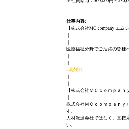
正社員給与：300,000円～580,0
仕事内容:
【株式会社MC company
｜
｜
医療福祉分野でご活躍の皆様
｜
｜
#薬剤師
｜
｜
【株式会社ＭＣｃｏｍｐａｎｙｴ
｜
株式会社ＭＣｃｏｍｐａｎｙｴﾑ
す。
人材派遣会社ではなく、直接
い。