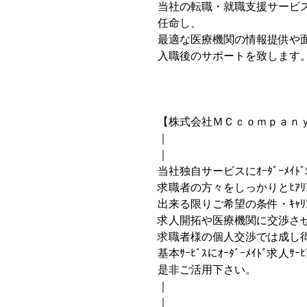
当社の転職・就職支援サービ
任命し、
最適な医療機関の情報提供や
入職後のサポートを致します
【株式会社ＭＣｃｏｍｐａｎｙｴﾑ
｜
｜
当社独自サービスにｵｰﾀﾞｰﾒｲﾄ
求職者の方々をしっかりとﾋｱﾘﾝｸ
出来る限りご希望の条件・ｷｬﾘ
求人開拓や医療機関に交渉さ
求職者様の個人交渉では成し
基本ｻｰﾋﾞｽにｵｰﾀﾞｰﾒｲﾄﾞ求
是非ご活用下さい。
｜
｜