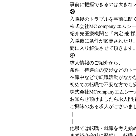
事前に把握できるのは大きな
③
入職後のトラブルを事前に防
株式会社MC company エ
紹介先医療機関と『内定 兼 
入職後に条件が変更されたり
間に入り解決させて頂きます
④
求人情報のご紹介から、
条件・待遇面の交渉などのト
在職中などで転職活動がなか
初めての転職で不安な方でも
株式会社MCcompanyエム
お知らせ頂けましたら求人開
ご興味のある求人がございま
｜
｜
他県では転職・就職を考え始
まず紹介会社に登録し、転職