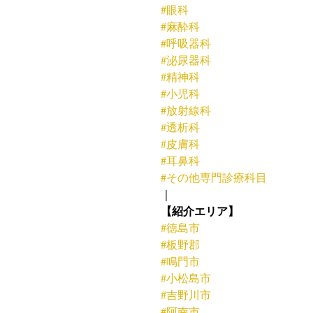
#眼科
#麻酔科
#呼吸器科
#泌尿器科
#精神科
#小児科
#放射線科
#透析科
#皮膚科
#耳鼻科
#その他専門診療科目
｜
【紹介エリア】
#徳島市
#板野郡
#鳴門市
#小松島市
#吉野川市
#阿南市