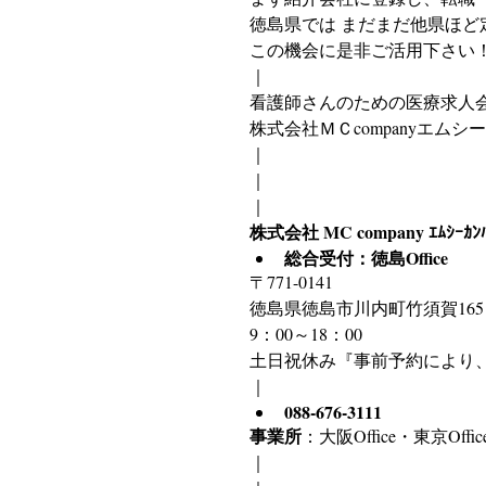
徳島県では まだまだ他県ほど
この機会に是非ご活用下さい
｜
看護師さんのための医療求人
株式会社ＭＣcompanyエム
｜
｜
｜
株式会社 MC company ｴﾑｼ
総合受付：徳島Office
〒771-0141
徳島県徳島市川内町竹須賀165
9：00～18：00
土日祝休み『事前予約により
｜
088-676-3111
事業所
：大阪Office・東京O
｜